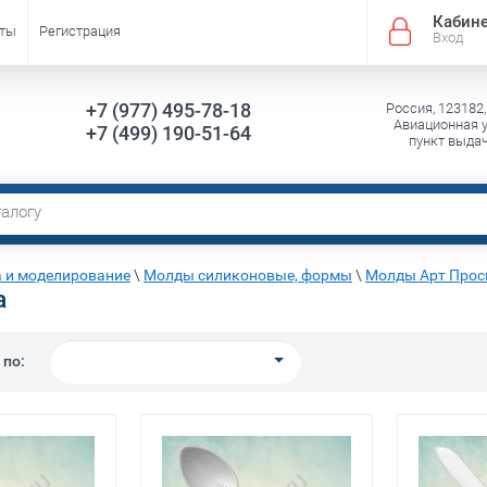
Кабин
кты
Регистрация
Вход
+7 (977) 495-78-18
Россия, 123182,
Авиационная ул
+7 (499) 190-51-64
пункт выда
 и моделирование
\
Молды силиконовые, формы
\
Молды Арт Прос
а
 по: