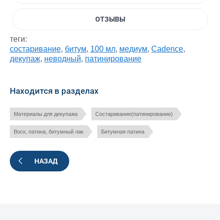
ОТЗЫВЫ
теги:
состаривание
,
битум
,
100 мл
,
медиум
,
Cadence
,
декупаж
,
неводный
,
патинирование
Находится в разделах
Материалы для декупажа
Состаривание(патинирование)
Воск, патина, битумный лак
Битумная патина
НАЗАД