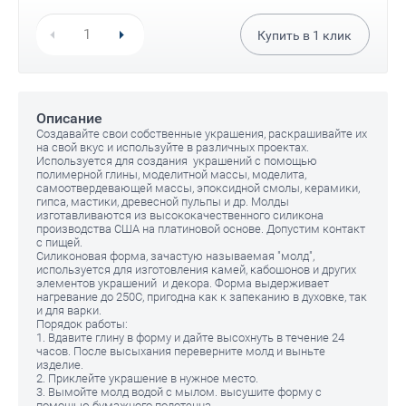
Купить в
1
клик
Описание
Создавайте свои собственные украшения, раскрашивайте их
на свой вкус и используйте в различных проектах.
Используется для создания украшений с помощью
полимерной глины, моделитной массы, моделита,
самоотвердевающей массы, эпоксидной смолы, керамики,
гипса, мастики, древесной пульпы и др. Молды
изготавливаются из высококачественного силикона
производства США на платиновой основе. Допустим контакт
с пищей.
Силиконовая форма, зачастую называемая "молд",
используется для изготовления камей, кабошонов и других
элементов украшений и декора. Форма выдерживает
нагревание до 250С, пригодна как к запеканию в духовке, так
и для варки.
Порядок работы:
1. Вдавите глину в форму и дайте высохнуть в течение 24
часов. После высыхания переверните молд и выньте
изделие.
2. Приклейте украшение в нужное место.
3. Вымойте молд водой с мылом. высушите форму с
помощью бумажного полотенца.