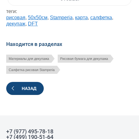
теги:
рисовая
,
50х50см
,
Stamperia
,
карта
,
салфетка
,
декупаж
,
DFT
Находится в разделах
Материалы для декупажа
Рисовая бумага для декупажа
Салфетка рисовая Stamperia
НАЗАД
+7 (977) 495-78-18
+7 (499) 190-51-64