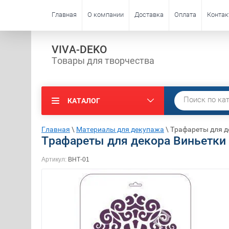
Главная
О компании
Доставка
Оплата
Конта
VIVA-DEKO
Товары для творчества
КАТАЛОГ
Главная
\
Материалы для декупажа
\
Трафареты для де
Трафареты для декора Виньетки 
Артикул:
ВНТ-01