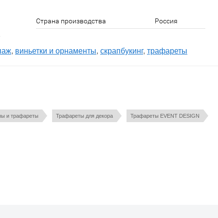
Страна производства
Россия
паж
,
виньетки и орнаменты
,
скрапбукинг
,
трафареты
ы и трафареты
Трафареты для декора
Трафареты EVENT DESIGN