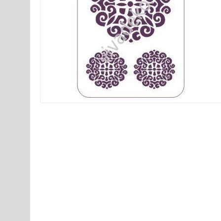
Мастихин для работы с
Мастихин для работ
пастами, арт K3T07, Stamperia
пастами, арт K3T08,
390
390
руб.
руб.