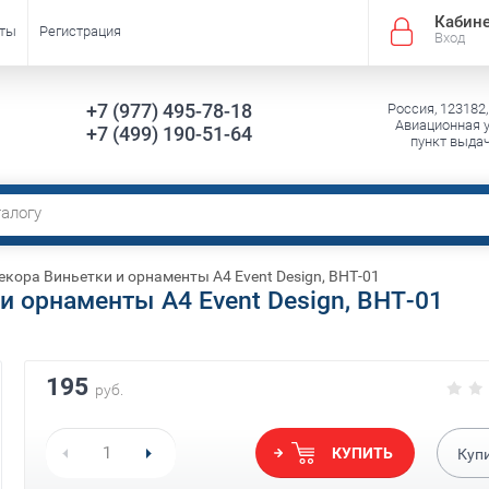
Кабин
кты
Регистрация
Вход
+7 (977) 495-78-18
Россия, 123182,
Авиационная ул
+7 (499) 190-51-64
пункт выда
кора Виньетки и орнаменты А4 Event Design, ВНТ-01
и орнаменты А4 Event Design, ВНТ-01
195
руб.
КУПИТЬ
Куп