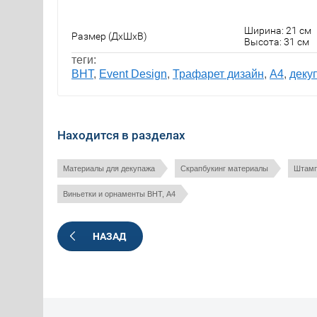
Ширина: 21 см
Размер (ДxШxВ)
Высота: 31 см
теги:
ВНТ
,
Event Design
,
Трафарет дизайн
,
А4
,
деку
Находится в разделах
Материалы для декупажа
Скрапбукинг материалы
Штамп
Виньетки и орнаменты ВНТ, А4
НАЗАД