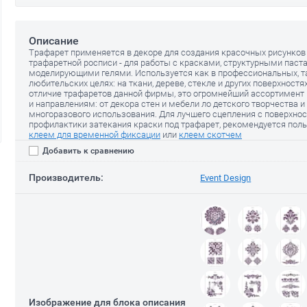
Описание
Трафарет применяется в декоре для создания красочных рисунков
трафаретной росписи - для работы с красками, структурными паст
ы с
Мастихин для работы с
Набор детали
моделирующими гелями. Используется как в профессиональных, та
 Stamperia
пастами, арт K3T10, Stamperia
Plaid
любительских целях: на ткани, дереве, стекле и других поверхностя
отличие трафаретов данной фирмы, это огромнейший ассортимент 
390
650
руб.
руб.
и направлениям: от декора стен и мебели ло детского творчества и
многоразового использования. Для лучшего сцепления с поверхно
профилактики затекания краски под трафарет, рекомендуется пол
клеем для временной фиксации
или
клеем скотчем
Добавить к сравнению
Производитель:
Event Design
Изображение для блока описания