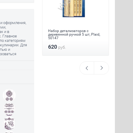
 и оформления,
ами,
заторов 5 шт,
Набор детализаторов с
Мастихи
к и в
деревянной ручкой 5 шт, Plaid,
х. Главное
50147
270
р
по категориям
 кулинарии. Для
620
руб.
стью и
ьзоваться