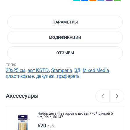
ПАРАМЕТРЫ
МОДИФИКАЦИИ
ОТЗЫВЫ
теги:
20х25 см
,
арт KSTD
,
Stamperia
,
3Д
,
Mixed Media
,
пластиковые
,
декупаж
,
трафареты
Аксессуары
Набор детализаторов с деревянной ручкой 5
шт, Plaid, 50147
620
руб.