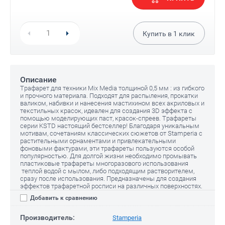
Купить в
1
клик
Описание
Трафарет для техники Mix Media толщиной 0,5 мм : из гибкого
и прочного материала. Подходят для распыления, прокатки
валиком, набивки и нанесения мастихином всех акриловых и
текстильных красок, идеален для создания 3D эффекта с
помощью моделирующих паст, красок-спреев. Трафареты
серии KSTD настоящий бестселлер! Благодаря уникальным
мотивам, сочетаниям классических сюжетов от Stamperia с
растительными орнаментами и привлекательными
фоновыми фактурами, эти трафареты пользуются особой
популярностью. Для долгой жизни необходимо промывать
пластиковые трафареты многоразового использования
теплой водой с мылом, либо подходящим растворителем,
сразу после использования. Предназначены для создания
эффектов трафаретной росписи на различных поверхностях.
Добавить к сравнению
Производитель:
Stamperia