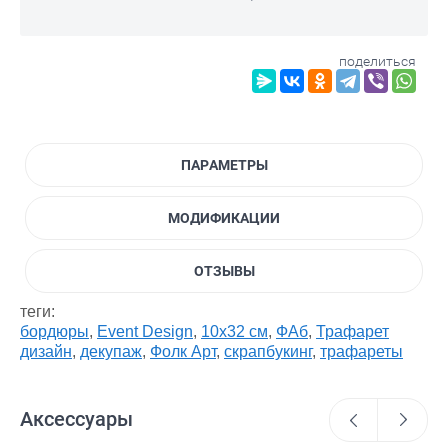
поделиться
ПАРАМЕТРЫ
МОДИФИКАЦИИ
ОТЗЫВЫ
теги:
бордюры
,
Event Design
,
10х32 см
,
ФАб
,
Трафарет
дизайн
,
декупаж
,
Фолк Арт
,
скрапбукинг
,
трафареты
Аксессуары