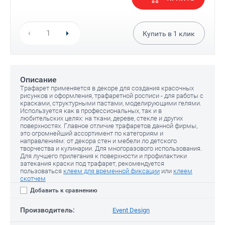
Купить в
1
клик
Описание
Трафарет применяется в декоре для создания красочных
рисунков и оформления, трафаретной росписи - для работы с
красками, структурными пастами, моделирующими гелями.
Используется как в профессиональных, так и в
любительских целях: на ткани, дереве, стекле и других
поверхностях. Главное отличие трафаретов данной фирмы,
это огромнейший ассортимент по категориям и
направлениям: от декора стен и мебели ло детского
творчества и кулинарии. Для многоразового использования.
Для лучшего прилегания к поверхности и профилактики
затекания краски под трафарет, рекомендуется
пользоваться
клеем для временной фиксации
или
клеем
скотчем
Добавить к сравнению
Производитель:
Event Design