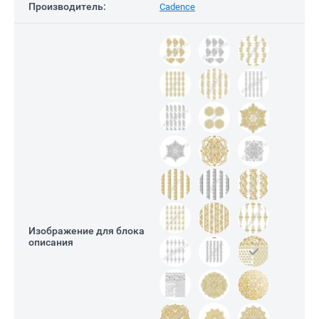
Производитель:
Cadence
Изображение для блока
описания