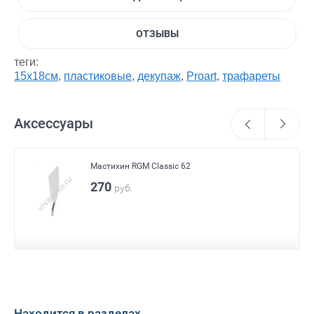
ОТЗЫВЫ
теги:
15х18см
,
пластиковые
,
декупаж
,
Proart
,
трафареты
Аксессуары
Мастихин RGM Classic 62
270
руб.
Находится в разделах