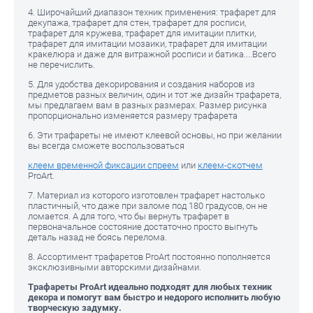
4. Широчайший диапазон техник применения: трафарет для
декупажа, трафарет для стен, трафарет для росписи,
трафарет для кружева, трафарет для имитации плитки,
трафарет для имитации мозаики, трафарет для имитации
кракелюра и даже для витражной росписи и батика....Всего
не перечислить.
5. Для удобства декорирования и создания наборов из
предметов разных величин, один и тот же дизайн трафарета,
мы предлагаем вам в разных размерах. Размер рисунка
пропорционально изменяется размеру трафарета
6. Эти трафареты не имеют клеевой основы, но при желании
вы всегда сможете воспользоваться
клеем временной фиксации спреем
или
клеем-скотчем
ProArt.
7. Материал из которого изготовлен трафарет настолько
Е)
пластичный, что даже при заломе под 180 градусов, он не
ломается. А для того, что бы вернуть трафарет в
первоначальное состояние достаточно просто выгнуть
деталь назад не боясь перелома.
8. Ассортимент трафаретов ProArt постоянно пополняется
эксклюзивными авторскими дизайнами.
Трафареты ProArt идеально подходят для любых техник
декора и помогут вам быстро и недорого исполнить любую
творческую задумку.