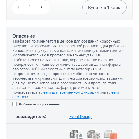
Купить в
1
клик
Описание
Трафарет применяется в декоре для создания красочных
рисунков и оформления, трафаретной росписи - для работы с
красками, структурными пастами, моделирующими гелями.
Используется как в профессиональных, так и в
любительских целях: на ткани, дереве, стекле и других
поверхностях. Главное отличие трафаретов данной фирмы,
это огромнейший ассортимент по категориям и
направлениям: от декора стен и мебели ло детского
творчества и кулинарии. Для многоразового использования.
Для лучшего сцепления с поверхностью и профилактики
затекания краски под трафарет, рекомендуется
пользоваться
клеем для временной фиксации
или
клеем
скотчем
Добавить к сравнению
Производитель:
Event Design