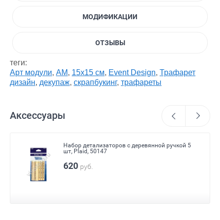
МОДИФИКАЦИИ
ОТЗЫВЫ
теги:
Арт модули
,
АМ
,
15х15 см
,
Event Design
,
Трафарет
дизайн
,
декупаж
,
скрапбукинг
,
трафареты
Аксессуары
Набор детализаторов с деревянной ручкой 5
шт, Plaid, 50147
620
руб.